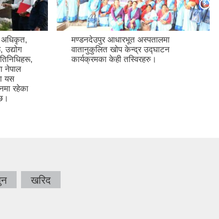
य अधिकृत,
मण्डनदेउपुर आधारभूत अस्पतालमा
, उद्योग
वातानुकुलित खोप केन्द्र उद्‍घाटन
रतिनिधिहरू,
कार्यक्रमका केही तस्विरहरु।
ा नेपाल
रा यस
लनमा रहेका
 छ।
ुन
खरिद