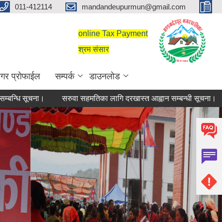
011-412114
mandandeupurmun@gmail.com
online Tax Payment
श्रम संसार
गर प्रोफाईल
सम्पर्क
डाउनलोड
ि सूचना।
सरुवा सहमतिका लागि दरखास्त आह्वान सम्बन्धी सूचना।
बेर
स्वतः प्रकाशन २०८०-८१ वैशाख-असार
सूचि दर्ता गराउने सम्बन्धी सूचना।
Returnee Innovators f