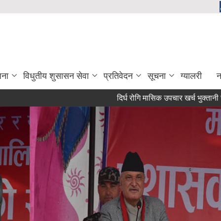
जना
विधुतीय शुसासन सेवा
प्रतिवेदन
सूचना
ग्यालरी
न
दिर्घ रोगि मासिक उपचार खर्च भुक्तानी सम्बन्ध
सरुवा सहमतिका लागि दरखास्त आह्वान सम्बन्धी सूचना।
बेरुजु फछर्यौट सम्बन्धि सूचना।