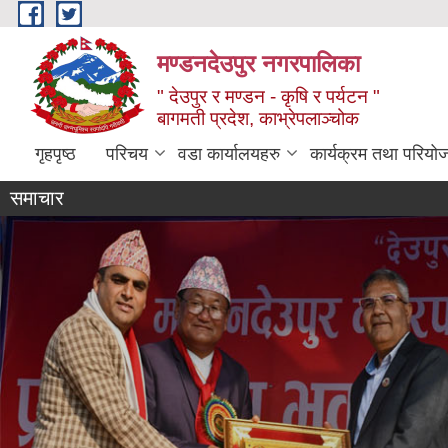
Skip to main content
मण्डनदेउपुर नगरपालिका
" देउपुर र मण्डन - कृषि र पर्यटन "
बागमती प्रदेश, काभ्रेपलाञ्चोक
गृहपृष्ठ
परिचय
वडा कार्यालयहरु
कार्यक्रम तथा परियो
समाचार
Flash News
दिर्घ रोगि मासिक उपचार खर्च भुक्तानी सम्बन्धि सूचना।