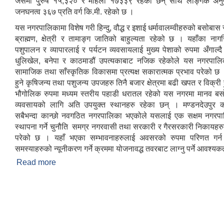
जसमा पु्रुष १५,३२० र महिला १७३३९ रहेका छन् साथै लैङ्गिक अन
जनघनत्व ३६७ प्रति वर्ग कि.मी. रहेको छ ।
यस नगरपालिकामा विशेष गरी हिन्दु, वौद्ध र इशाई धर्मावालम्वीहरुको बसोबास 
ब्राह्मण, क्षेत्री र तामाङ्ग जातिको बाहुल्यता रहेको छ । यहाँका नाग
पशुपालन र व्यापारलाई र पर्यटन व्यवसायलाई मुख्य पेशाको रुपमा अँगाल्
धुलिखेल, बनेपा र काठमाडौं उपत्यकाबाट नजिक रहेकोले यस नगरपालि
सामाजिक तथा साँस्कृतिक विकासमा प्रत्यक्ष सकारात्मक प्रभाव परेको छ 
हुने कृषिजन्य तथा पशुजन्य उपजहरु तिनै बजार क्षेत्रमा बढी खपत र विक्री 
भौगोलिक रुपमा मध्यम स्तरीय पहाडी धरातल रहेको यस नगरमा मानव बस
व्यवसायको लागि अति उपयुक्त स्थानहरु रहेका छन् । मण्डनदेउपुर का
सबैभन्दा कान्छो नवगठित नगरपालिका भएकोले यसलाई एक सक्षम नगरपा
स्थापना गर्ने चुनौति समग्र नगरवासी तथा सरकारी र गैरसरकारी निकायहर
परेको छ । यहाँ भएका सम्भावनाहरुलाई अवसरको रुपमा परिणत गर्न 
समस्याहरुको न्यूनीकरण गर्ने क्रममा योजनावद्ध तवरबाट लाग्नु पर्ने आवश्य
Read more
about मण्डनदेउपुर नगरपालिकामा तपाईलाई स्वागत छ l