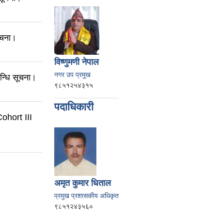
सूचना।
विष्णुमणी नेपाल
नगर उप प्रमुख
बन्धि सूचना।
९८५१२५४३१५
पदाधिकारी
ohort III
अमृत कुमार धिताल
प्रमुख प्रशासकीय अधिकृत
९८५१२४३५६०