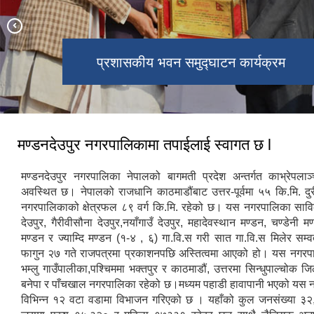
प्रशासकीय भवन समुद्‍घाटन कार्यक्रम
भिम्शेन थुम्कामा रहेको वुद्ध पार्क
प्रशासकीय भवन समुद्‍घाटन
त्रिनेत्रेश्वर महादेव गुफा
डेडी थुम्का क्याम्पस
चाखोला फाँट
गोल्भेडा खेती
नगरकोट
मण्डनदेउपुर नगरपालिकामा तपाईलाई स्वागत छ l
मण्डनदेउपुर नगरपालिका नेपालको बागमती प्रदेश अन्तर्गत काभ्रेपलाञ
अवस्थित छ। नेपालको राजधानि काठमाडौंबाट उत्तर-पूर्वमा ५५ कि.मि. दु
नगरपालिकाको क्षेत्रफल ८९ वर्ग कि.मि. रहेको छ। यस नगरपालिका साव
देउपुर, गैरीवीसौना देउपुर,नयाँगाउँ देउपुर, महादेवस्थान मण्डन, चण्डेनी 
मण्डन र ज्याम्दि मण्डन (१-४ , ६) गा.वि.स गरी सात गा.वि.स मिलेर स
फागुन २७ गते राजपत्रमा प्रकाशनपछि अस्तित्वमा आएको हो। यस नगरपाल
भम्लु गाउँपालीका,पश्चिममा भक्तपुर र काठमाडौं, उत्तरमा सिन्धुपाल्चोक जिल
बनेपा र पाँचखाल नगरपालिका रहेको छ।मध्यम पहाडी हावापानी भएको यस
विभिन्न १२ वटा वडामा विभाजन गरिएको छ । यहाँको कुल जनसंख्या ३२