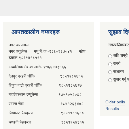
आपतकालीन नम्बरहरु
सुझाव दि
नगर अस्पताल
नगरपालिकाबाट
नगर एम्वुलेन्स मधु वि.क.-९८६०२८७०४१ महेश
Choices
अति राम्रो
ढकाल-९८६९४१८१११
राम्रो
आकस्मिक सेवाका लागि- ९७६६४७३१६६
साधारण
देउपुर प्रहरी चौँकि ९८५१२८५६१५
सुधार गर्नु पर
हिगुवा पाटी प्रहरी चौँकि ९८५१२८५६१७
महादेवस्थान एम्वुलेन्स ९७५१०५८०७८
Older polls
समाज सेवा ९८४१२६३४०८
Results
सिपाघाट रेडक्रस ९८५११८१६८०
चण्डनी रेडक्रस ९८५१२५४३१५