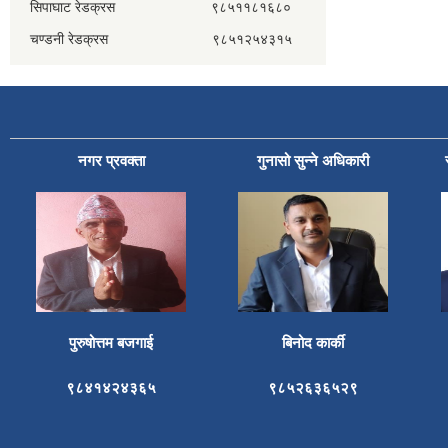
सिपाघाट रेडक्रस ९८५११८१६८०
चण्डनी रेडक्रस ९८५१२५४३१५
नगर प्रवक्ता
गुनासो सुन्ने अधिकारी
पुरुषोत्तम बजगाई
बिनोद कार्की
९८४१४२४३६५
९८५२६३६५२९