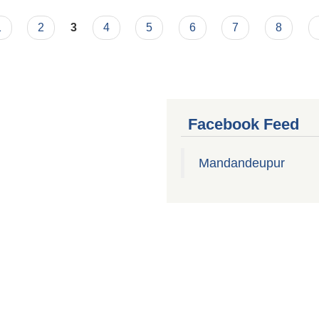
1
2
3
4
5
6
7
8
Facebook Feed
Mandandeupur