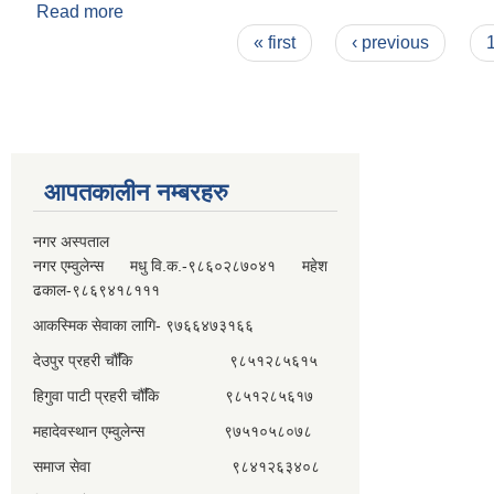
Read more
about स्वतः प्रकाशन २०८२ कार्त्तिक- पौष
Pages
« first
‹ previous
आपतकालीन नम्बरहरु
नगर अस्पताल
नगर एम्वुलेन्स मधु वि.क.-९८६०२८७०४१ महेश
ढकाल-९८६९४१८१११
आकस्मिक सेवाका लागि- ९७६६४७३१६६
देउपुर प्रहरी चौँकि ९८५१२८५६१५
हिगुवा पाटी प्रहरी चौँकि ९८५१२८५६१७
महादेवस्थान एम्वुलेन्स ९७५१०५८०७८
समाज सेवा ९८४१२६३४०८