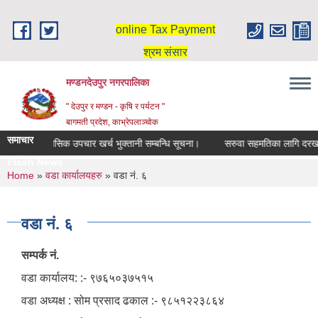
Skip to main content
online Tax Payment
श्रम संसार
मण्डनदेउपुर नगरपालिका
" देउपुर र मण्डन - कृषि र पर्यटन "
बागमती प्रदेश, काभ्रेपलाञ्चोक
समाचार
दिर्घ रोगि मासिक उपचार खर्च भुक्तानी सम्बन्धि सूचना।
सरुवा सहमतिका लागि दरखास्
Flash News
You are here
Home
»
वडा कार्यालयहरु
» वडा नं. ६
वडा नं. ६
सम्पर्क नं.
वडा कार्यालय: :- ९७६५०३७५१५
वडा अध्यक्ष : सोम प्रसाद ढकाल :- ९८५१२२३८६४