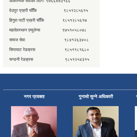
आकस्मिक सेवाका लागि- ९७६६४७३१६६
देउपुर प्रहरी चौँकि ९८५१२८५६१५
हिगुवा पाटी प्रहरी चौँकि ९८५१२८५६१७
महादेवस्थान एम्वुलेन्स ९७५१०५८०७८
समाज सेवा ९८४१२६३४०८
सिपाघाट रेडक्रस ९८५११८१६८०
चण्डनी रेडक्रस ९८५१२५४३१५
नगर प्रवक्ता
गुनासो सुन्ने अधिकारी