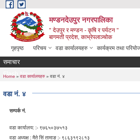
Skip to main content
मण्डनदेउपुर नगरपालिका
" देउपुर र मण्डन - कृषि र पर्यटन "
बागमती प्रदेश, काभ्रेपलाञ्चोक
गृहपृष्ठ
परिचय
वडा कार्यालयहरु
कार्यक्रम तथा परियो
समाचार
Flash News
You are here
Home
»
वडा कार्यालयहरु
» वडा नं. ४
वडा नं. ४
सम्पर्क नं.
वडा कार्यालय: :- ९७६५०३७५१३
वडा अध्यक्ष : मैते सिं तामाङ :- ९८६३१९२८१३