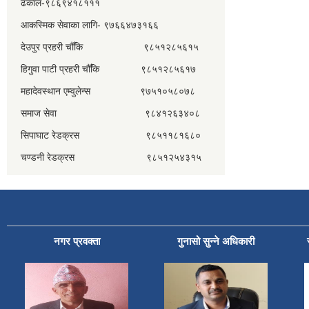
ढकाल-९८६९४१८१११
आकस्मिक सेवाका लागि- ९७६६४७३१६६
देउपुर प्रहरी चौँकि ९८५१२८५६१५
हिगुवा पाटी प्रहरी चौँकि ९८५१२८५६१७
महादेवस्थान एम्वुलेन्स ९७५१०५८०७८
समाज सेवा ९८४१२६३४०८
सिपाघाट रेडक्रस ९८५११८१६८०
चण्डनी रेडक्रस ९८५१२५४३१५
नगर प्रवक्ता
गुनासो सुन्ने अधिकारी