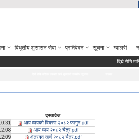
जना
विधुतीय शुसासन सेवा
प्रतिवेदन
सूचना
ग्यालरी
न
दिर्घ रोगि मास
दिर्घ रोगि मासिक उपचार खर्च भुक्तानी सम्बन्धि सूचना।
सरुवा सहमतिका लागि दरखास्त आह्वान 
दस्तावेज
10:31
आय व्ययको विवरण २०८२ फागुन.pdf
12:08
आय व्यय २०८२ चैत्र.pdf
12:09
क्षेत्रगत खर्च २०८२ चैत्र.pdf