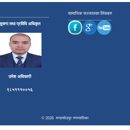
सामाजिक सञ्जालका लिंकहरु
सूचना तथा प्रविधि अधिकृत
उमेश अधिकारी
९८५१११००५६
© 2026 मण्डनदेउपुर नगरपालिका