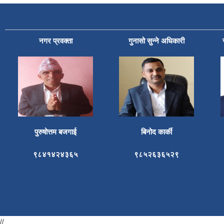
नगर प्रवक्ता
गुनासो सुन्ने अधिकारी
पुरुषोत्तम बजगाई
बिनोद कार्की
९८४१४२४३६५
९८५२६३६५२९
//