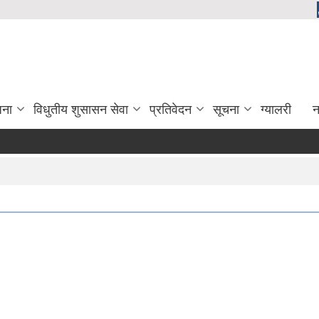
जना
विधुतीय शुसासन सेवा
प्रतिवेदन
सूचना
ग्यालरी
न
दिर्घ रोगि मासिक उपचार खर्च भु