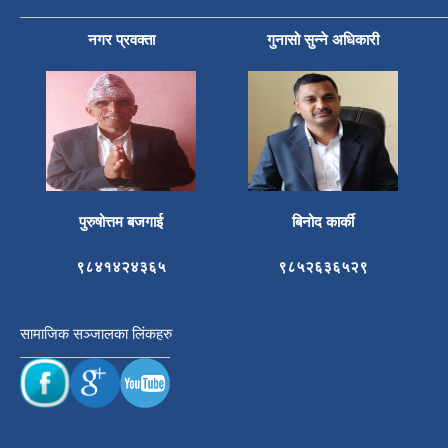
नगर प्रवक्ता
गुनासो सुन्ने अधिकारी
पुरुषोत्तम बजगाई
बिनोद कार्की
९८४१४२४३६५
९८५२६३६५२९
सामाजिक सञ्जालका लिंकहरु