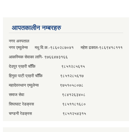
आपतकालीन नम्बरहरु
नगर अस्पताल
नगर एम्वुलेन्स मधु वि.क.-९८६०२८७०४१ महेश ढकाल-९८६९४१८१११
आकस्मिक सेवाका लागि- ९७६६४७३१६६
देउपुर प्रहरी चौँकि ९८५१२८५६१५
हिगुवा पाटी प्रहरी चौँकि ९८५१२८५६१७
महादेवस्थान एम्वुलेन्स ९७५१०५८०७८
समाज सेवा ९८४१२६३४०८
सिपाघाट रेडक्रस ९८५११८१६८०
चण्डनी रेडक्रस ९८५१२५४३१५