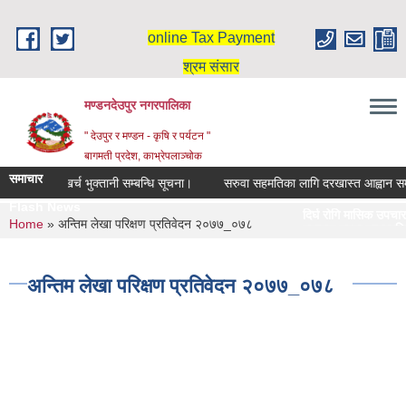
Skip to main content
online Tax Payment
श्रम संसार
मण्डनदेउपुर नगरपालिका
" देउपुर र मण्डन - कृषि र पर्यटन "
बागमती प्रदेश, काभ्रेपलाञ्चोक
समाचार
मासिक उपचार खर्च भुक्तानी सम्बन्धि सूचना।
सरुवा सहमतिका लागि दरखास्त आह्वान सम्ब
Flash News
दिर्घ रोगि मासिक उपचार खर्
You are here
Home
» अन्तिम लेखा परिक्षण प्रतिवेदन २०७७_०७८
स्नातक तहमा छात्रवृत्तिका
अन्तिम लेखा परिक्षण प्रतिवेदन २०७७_०७८