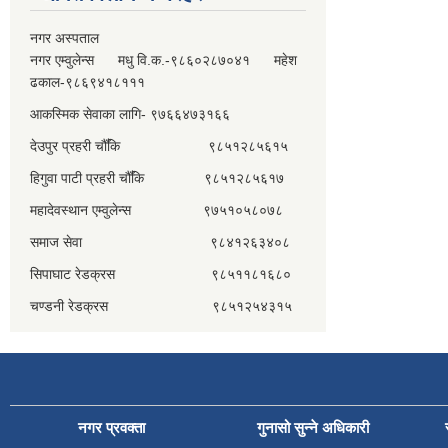
नगर अस्पताल
नगर एम्वुलेन्स मधु वि.क.-९८६०२८७०४१ महेश
ढकाल-९८६९४१८१११
आकस्मिक सेवाका लागि- ९७६६४७३१६६
देउपुर प्रहरी चौँकि ९८५१२८५६१५
हिगुवा पाटी प्रहरी चौँकि ९८५१२८५६१७
महादेवस्थान एम्वुलेन्स ९७५१०५८०७८
समाज सेवा ९८४१२६३४०८
सिपाघाट रेडक्रस ९८५११८१६८०
चण्डनी रेडक्रस ९८५१२५४३१५
नगर प्रवक्ता
गुनासो सुन्ने अधिकारी