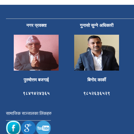
नगर प्रवक्ता
गुनासो सुन्ने अधिकारी
पुरुषोत्तम बजगाई
बिनोद कार्की
९८४१४२४३६५
९८५२६३६५२९
सामाजिक सञ्जालका लिंकहरु