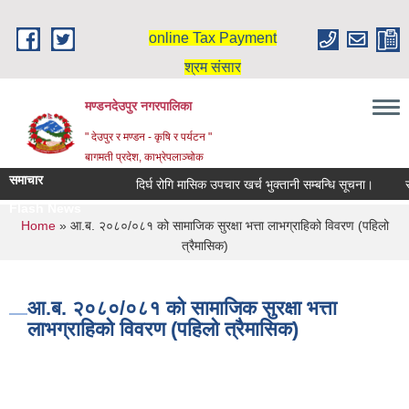
Skip to main content
online Tax Payment
श्रम संसार
मण्डनदेउपुर नगरपालिका
" देउपुर र मण्डन - कृषि र पर्यटन "
बागमती प्रदेश, काभ्रेपलाञ्चोक
समाचार
दिर्घ रोगि मासिक उपचार खर्च भुक्तानी सम्बन्धि सूचना।
सर
Flash News
You are here
Home
» आ.ब. २०८०/०८१ को सामाजिक सुरक्षा भत्ता लाभग्राहिको विवरण (पहिलो
त्रैमासिक)
आ.ब. २०८०/०८१ को सामाजिक सुरक्षा भत्ता
लाभग्राहिको विवरण (पहिलो त्रैमासिक)