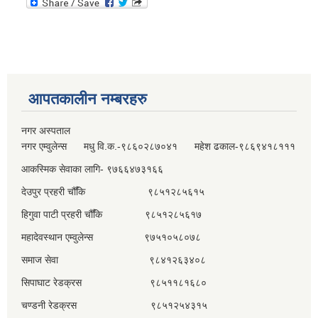
आपतकालीन नम्बरहरु
नगर अस्पताल
नगर एम्वुलेन्स मधु वि.क.-९८६०२८७०४१ महेश ढकाल-९८६९४१८१११
आकस्मिक सेवाका लागि- ९७६६४७३१६६
देउपुर प्रहरी चौँकि ९८५१२८५६१५
हिगुवा पाटी प्रहरी चौँकि ९८५१२८५६१७
महादेवस्थान एम्वुलेन्स ९७५१०५८०७८
समाज सेवा ९८४१२६३४०८
सिपाघाट रेडक्रस ९८५११८१६८०
चण्डनी रेडक्रस ९८५१२५४३१५