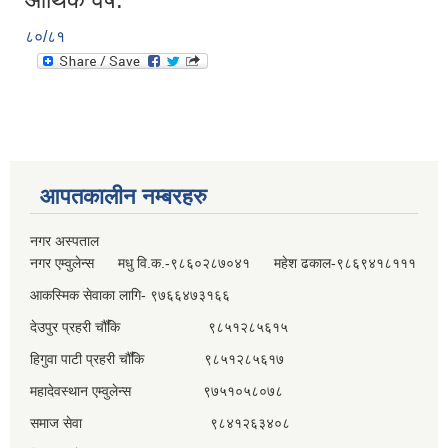
८०/८१
आपतकालीन नम्बरहरु
नगर अस्पताल
नगर एम्वुलेन्स मधु वि.क.-९८६०२८७०४१ महेश ढकाल-९८६९४१८१११
आकस्मिक सेवाका लागि- ९७६६४७३१६६
देउपुर प्रहरी चौँकि ९८५१२८५६१५
हिगुवा पाटी प्रहरी चौँकि ९८५१२८५६१७
महादेवस्थान एम्वुलेन्स ९७५१०५८०७८
समाज सेवा ९८४१२६३४०८