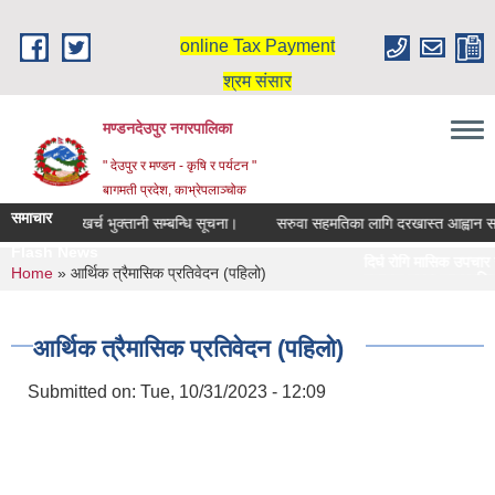
Skip to main content
online Tax Payment
श्रम संसार
मण्डनदेउपुर नगरपालिका
" देउपुर र मण्डन - कृषि र पर्यटन "
बागमती प्रदेश, काभ्रेपलाञ्चोक
समाचार
 मासिक उपचार खर्च भुक्तानी सम्बन्धि सूचना।
सरुवा सहमतिका लागि दरखास्त आह्वान सम्
Flash News
दिर्घ रोगि मासिक उपचार खर्
You are here
Home
» आर्थिक त्रैमासिक प्रतिवेदन (पहिलो)
स्नातक तहमा छात्रवृत्तिका
आर्थिक त्रैमासिक प्रतिवेदन (पहिलो)
Submitted on:
Tue, 10/31/2023 - 12:09