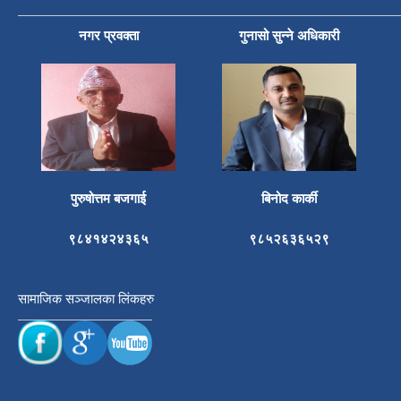
नगर प्रवक्ता
गुनासो सुन्ने अधिकारी
पुरुषोत्तम बजगाई
बिनोद कार्की
९८४१४२४३६५
९८५२६३६५२९
सामाजिक सञ्जालका लिंकहरु