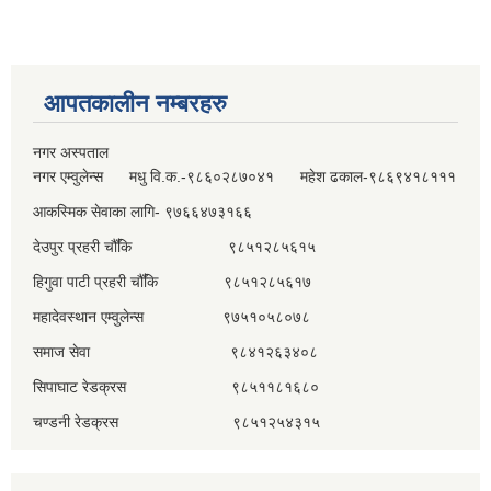
आपतकालीन नम्बरहरु
नगर अस्पताल
नगर एम्वुलेन्स मधु वि.क.-९८६०२८७०४१ महेश ढकाल-९८६९४१८१११
आकस्मिक सेवाका लागि- ९७६६४७३१६६
देउपुर प्रहरी चौँकि ९८५१२८५६१५
हिगुवा पाटी प्रहरी चौँकि ९८५१२८५६१७
महादेवस्थान एम्वुलेन्स ९७५१०५८०७८
समाज सेवा ९८४१२६३४०८
सिपाघाट रेडक्रस ९८५११८१६८०
चण्डनी रेडक्रस ९८५१२५४३१५