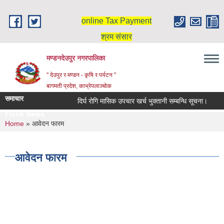
Skip to main content
online Tax Payment
श्रम संसार
मण्डनदेउपुर नगरपालिका
" देउपुर र मण्डन - कृषि र पर्यटन "
बागमती प्रदेश, काभ्रेपलाञ्चोक
समाचार
दिर्घ रोगि मासिक उपचार खर्च भुक्तानी सम्बन्धि सूचना।
स
Flash News
You are here
Home
» आवेदन फारम
आवेदन फारम