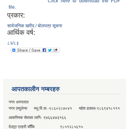
Click here to download the PDF
file.
प्रकार:
सार्वजनिक खरीद / बोलपत्र सूचना
आर्थिक वर्ष:
८२/८३
आपतकालीन नम्बरहरु
नगर अस्पताल
नगर एम्वुलेन्स मधु वि.क.-९८६०२८७०४१ महेश ढकाल-९८६९४१८१११
आकस्मिक सेवाका लागि- ९७६६४७३१६६
देउपुर प्रहरी चौँकि ९८५१२८५६१५