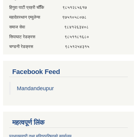
हिगुवा पाटी प्रहरी चौँकि ९८५१२८५६१७
महादेवस्थान एम्वुलेन्स ९७५१०५८०७८
समाज सेवा ९८४१२६३४०८
सिपाघाट रेडक्रस ९८५११८१६८०
चण्डनी रेडक्रस ९८५१२५४३१५
Facebook Feed
Mandandeupur
महत्वपूर्ण लिंक
प्रधानमन्त्री तथा मन्त्रिपरिषद्को कार्यालय