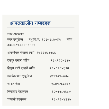
आपतकालीन नम्बरहरु
नगर अस्पताल
नगर एम्वुलेन्स मधु वि.क.-९८६०२८७०४१ महेश
ढकाल-९८६९४१८१११
आकस्मिक सेवाका लागि- ९७६६४७३१६६
देउपुर प्रहरी चौँकि ९८५१२८५६१५
हिगुवा पाटी प्रहरी चौँकि ९८५१२८५६१७
महादेवस्थान एम्वुलेन्स ९७५१०५८०७८
समाज सेवा ९८४१२६३४०८
सिपाघाट रेडक्रस ९८५११८१६८०
चण्डनी रेडक्रस ९८५१२५४३१५