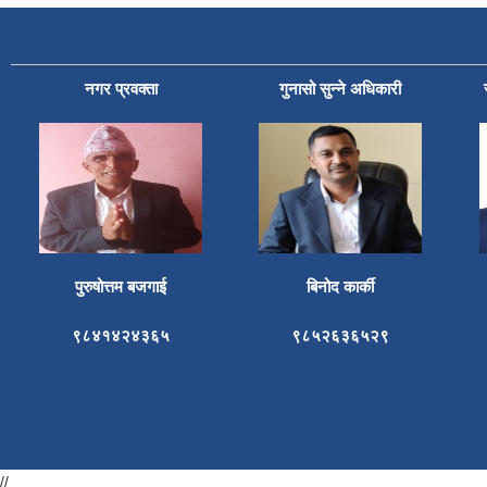
नगर प्रवक्ता
गुनासो सुन्ने अधिकारी
पुरुषोत्तम बजगाई
बिनोद कार्की
९८४१४२४३६५
९८५२६३६५२९
//