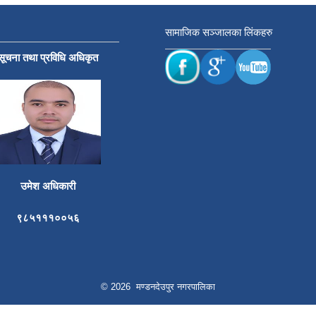
सामाजिक सञ्जालका लिंकहरु
सूचना तथा प्रविधि अधिकृत
उमेश अधिकारी
९८५१११००५६
© 2026 मण्डनदेउपुर नगरपालिका