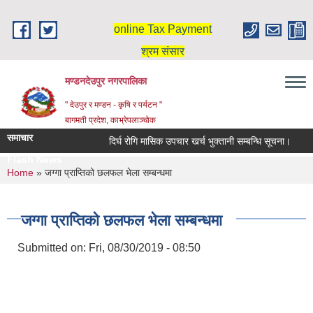
Skip to main content
online Tax Payment
श्रम संसार
मण्डनदेउपुर नगरपालिका
" देउपुर र मण्डन - कृषि र पर्यटन "
बागमती प्रदेश, काभ्रेपलाञ्चोक
समाचार
दिर्घ रोगि मासिक उपचार खर्च भुक्तानी सम्बन्धि सूचना।
स
Flash News
You are here
Home
» जग्गा प्राप्‍तिको छलफल भेला सम्बन्धमा
जग्गा प्राप्‍तिको छलफल भेला सम्बन्धमा
Submitted on:
Fri, 08/30/2019 - 08:50