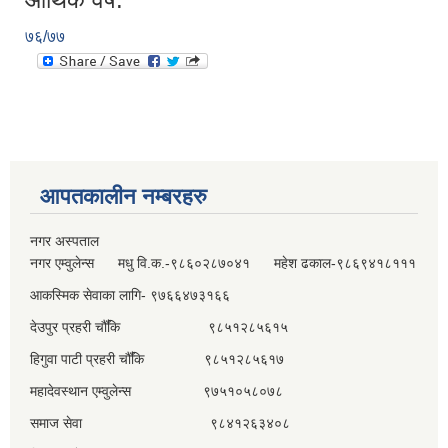
७६/७७
आपतकालीन नम्बरहरु
नगर अस्पताल
नगर एम्वुलेन्स मधु वि.क.-९८६०२८७०४१ महेश ढकाल-९८६९४१८१११
आकस्मिक सेवाका लागि- ९७६६४७३१६६
देउपुर प्रहरी चौँकि ९८५१२८५६१५
हिगुवा पाटी प्रहरी चौँकि ९८५१२८५६१७
महादेवस्थान एम्वुलेन्स ९७५१०५८०७८
समाज सेवा ९८४१२६३४०८