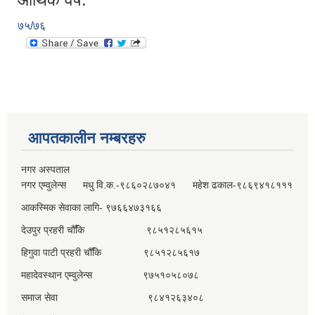
७५/७६
आपतकालीन नम्बरहरु
नगर अस्पताल
नगर एम्वुलेन्स मधु वि.क.-९८६०२८७०४१ महेश ढकाल-९८६९४१८१११
आकस्मिक सेवाका लागि- ९७६६४७३१६६
देउपुर प्रहरी चौँकि ९८५१२८५६१५
हिगुवा पाटी प्रहरी चौँकि ९८५१२८५६१७
महादेवस्थान एम्वुलेन्स ९७५१०५८०७८
समाज सेवा ९८४१२६३४०८