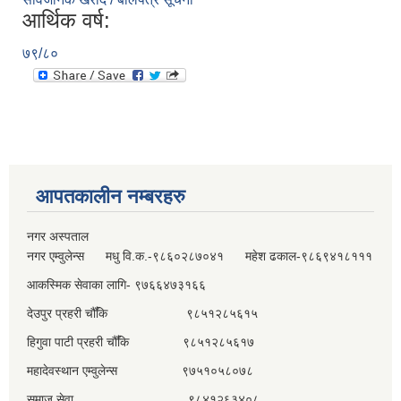
आर्थिक वर्ष:
७९/८०
आपतकालीन नम्बरहरु
नगर अस्पताल
नगर एम्वुलेन्स मधु वि.क.-९८६०२८७०४१ महेश ढकाल-९८६९४१८१११
आकस्मिक सेवाका लागि- ९७६६४७३१६६
देउपुर प्रहरी चौँकि ९८५१२८५६१५
हिगुवा पाटी प्रहरी चौँकि ९८५१२८५६१७
महादेवस्थान एम्वुलेन्स ९७५१०५८०७८
समाज सेवा ९८४१२६३४०८