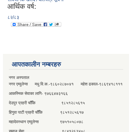
आर्थिक वर्ष:
८२/८३
आपतकालीन नम्बरहरु
नगर अस्पताल
नगर एम्वुलेन्स मधु वि.क.-९८६०२८७०४१ महेश ढकाल-९८६९४१८१११
आकस्मिक सेवाका लागि- ९७६६४७३१६६
देउपुर प्रहरी चौँकि ९८५१२८५६१५
हिगुवा पाटी प्रहरी चौँकि ९८५१२८५६१७
महादेवस्थान एम्वुलेन्स ९७५१०५८०७८
समाज सेवा ९८४१२६३४०८