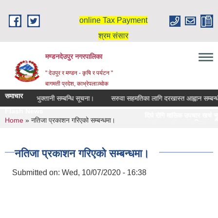
Skip to main content
online Tax Payment
श्रम संसार
मण्डनदेउपुर नगरपालिका
" देउपुर र मण्डन - कृषि र पर्यटन "
बागमती प्रदेश, काभ्रेपलाञ्चोक
समाचार
क उपचार खर्च भुक्तानी सम्बन्धि सूचना।
सरुवा सहमतिका लागि दरखास्त आह्वान सम्बन्ध
Flash News
दिर्घ रोगि मासिक उपचार खर्च भुक्त
You are here
Home
» नतिजा प्रकाशन गरिएको सम्बन्धमा।
स्नातक तहमा छात्रवृत्तिका लागि द
नतिजा प्रकाशन गरिएको सम्बन्धमा।
Submitted on:
Wed, 10/07/2020 - 16:38