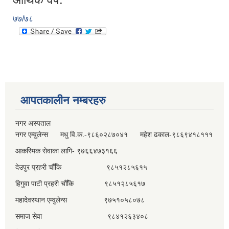
७७/७८
आपतकालीन नम्बरहरु
नगर अस्पताल
नगर एम्वुलेन्स मधु वि.क.-९८६०२८७०४१ महेश ढकाल-९८६९४१८१११
आकस्मिक सेवाका लागि- ९७६६४७३१६६
देउपुर प्रहरी चौँकि ९८५१२८५६१५
हिगुवा पाटी प्रहरी चौँकि ९८५१२८५६१७
महादेवस्थान एम्वुलेन्स ९७५१०५८०७८
समाज सेवा ९८४१२६३४०८