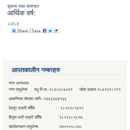
सूचना तथा समाचार
आर्थिक वर्ष:
८२/८३
आपतकालीन नम्बरहरु
नगर अस्पताल
नगर एम्वुलेन्स मधु वि.क.-९८६०२८७०४१ महेश ढकाल-९८६९४१८१११
आकस्मिक सेवाका लागि- ९७६६४७३१६६
देउपुर प्रहरी चौँकि ९८५१२८५६१५
हिगुवा पाटी प्रहरी चौँकि ९८५१२८५६१७
महादेवस्थान एम्वुलेन्स ९७५१०५८०७८