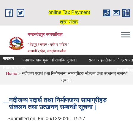
Skip to main content
online Tax Payment
श्रम संसार
मण्डनदेउपुर नगरपालिका
" देउपुर र मण्डन - कृषि र पर्यटन "
बागमती प्रदेश, काभ्रेपलाञ्चोक
समाचार
िर्घ रोगि मासिक उपचार खर्च भुक्तानी सम्बन्धि सूचना।
सरुवा सहमतिका लागि दरखास्त आह
Flash News
दिर्घ रोगि मास
You are here
Home
» नदीजन्य पदार्थ तथा निर्माणजन्य सामाग्रीहरु संकलन तथा उत्खनन् सम्बन्धी
स्नातक तहमा छ
सूचना।
नदीजन्य पदार्थ तथा निर्माणजन्य सामाग्रीहरु
संकलन तथा उत्खनन् सम्बन्धी सूचना।
Submitted on:
Fri, 06/12/2026 - 15:57