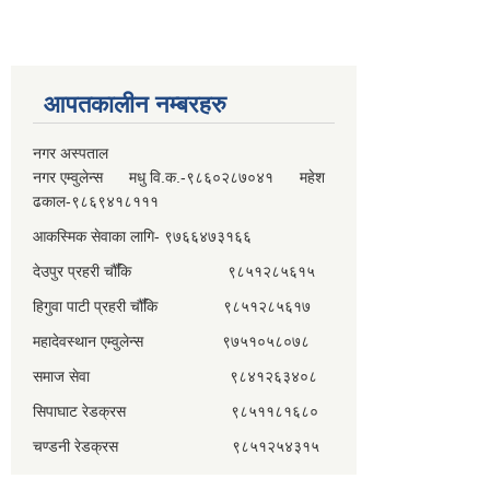
आपतकालीन नम्बरहरु
नगर अस्पताल
नगर एम्वुलेन्स मधु वि.क.-९८६०२८७०४१ महेश
ढकाल-९८६९४१८१११
आकस्मिक सेवाका लागि- ९७६६४७३१६६
देउपुर प्रहरी चौँकि ९८५१२८५६१५
हिगुवा पाटी प्रहरी चौँकि ९८५१२८५६१७
महादेवस्थान एम्वुलेन्स ९७५१०५८०७८
समाज सेवा ९८४१२६३४०८
सिपाघाट रेडक्रस ९८५११८१६८०
चण्डनी रेडक्रस ९८५१२५४३१५