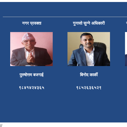
नगर प्रवक्ता
गुनासो सुन्ने अधिकारी
पुरुषोत्तम बजगाई
बिनोद कार्की
९८४१४२४३६५
९८५२६३६५२९
//