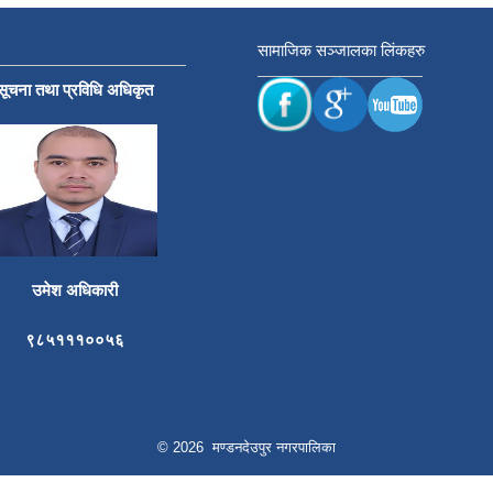
सामाजिक सञ्जालका लिंकहरु
सूचना तथा प्रविधि अधिकृत
उमेश अधिकारी
९८५१११००५६
© 2026 मण्डनदेउपुर नगरपालिका