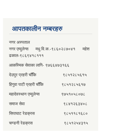
आपतकालीन नम्बरहरु
नगर अस्पताल
नगर एम्वुलेन्स मधु वि.क.-९८६०२८७०४१ महेश
ढकाल-९८६९४१८१११
आकस्मिक सेवाका लागि- ९७६६४७३१६६
देउपुर प्रहरी चौँकि ९८५१२८५६१५
हिगुवा पाटी प्रहरी चौँकि ९८५१२८५६१७
महादेवस्थान एम्वुलेन्स ९७५१०५८०७८
समाज सेवा ९८४१२६३४०८
सिपाघाट रेडक्रस ९८५११८१६८०
चण्डनी रेडक्रस ९८५१२५४३१५