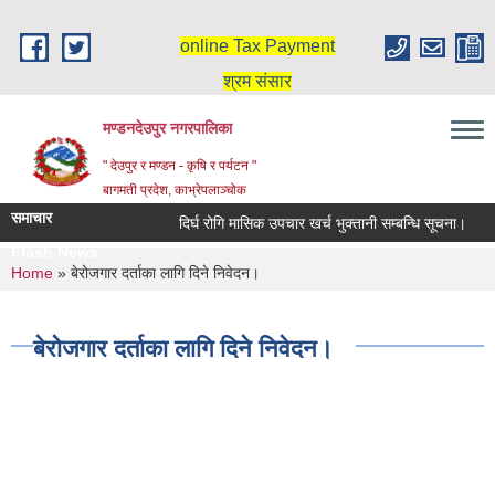
Skip to main content
online Tax Payment
श्रम संसार
मण्डनदेउपुर नगरपालिका
" देउपुर र मण्डन - कृषि र पर्यटन "
बागमती प्रदेश, काभ्रेपलाञ्चोक
समाचार
दिर्घ रोगि मासिक उपचार खर्च भुक्तानी सम्बन्धि सूचना।
Flash News
You are here
Home
» बेरोजगार दर्ताका लागि दिने निवेदन।
बेरोजगार दर्ताका लागि दिने निवेदन।