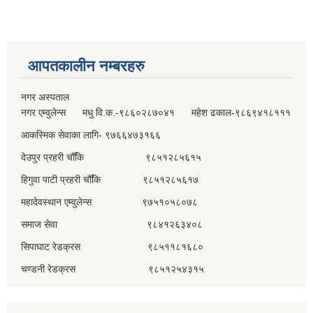
आपतकालीन नम्बरहरु
नगर अस्पताल
नगर एम्वुलेन्स मधु वि.क.-९८६०२८७०४१ महेश ढकाल-९८६९४१८१११
आकस्मिक सेवाका लागि- ९७६६४७३१६६
देउपुर प्रहरी चौँकि ९८५१२८५६१५
हिगुवा पाटी प्रहरी चौँकि ९८५१२८५६१७
महादेवस्थान एम्वुलेन्स ९७५१०५८०७८
समाज सेवा ९८४१२६३४०८
सिपाघाट रेडक्रस ९८५११८१६८०
चण्डनी रेडक्रस ९८५१२५४३१५