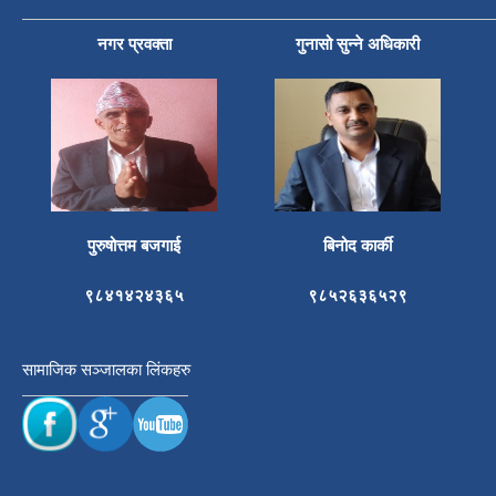
नगर प्रवक्ता
गुनासो सुन्ने अधिकारी
पुरुषोत्तम बजगाई
बिनोद कार्की
९८४१४२४३६५
९८५२६३६५२९
सामाजिक सञ्जालका लिंकहरु