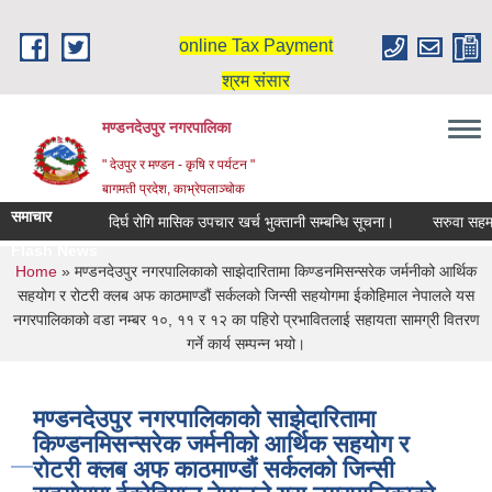
Skip to main content
online Tax Payment
श्रम संसार
मण्डनदेउपुर नगरपालिका
" देउपुर र मण्डन - कृषि र पर्यटन "
बागमती प्रदेश, काभ्रेपलाञ्चोक
समाचार
दिर्घ रोगि मासिक उपचार खर्च भुक्तानी सम्बन्धि सूचना।
सरुवा सहमतिका 
Flash News
You are here
Home
» मण्डनदेउपुर नगरपालिकाको साझेदारितामा किण्डनमिसन्सरेक जर्मनीको आर्थिक
सहयोग र रोटरी क्लब अफ काठमाण्डौं सर्कलको जिन्सी सहयोगमा ईकोहिमाल नेपालले यस
नगरपालिकाको वडा नम्बर १०, ११ र १२ का पहिरो प्रभावितलाई सहायता सामग्री वितरण
गर्ने कार्य सम्पन्‍न भयो।
मण्डनदेउपुर नगरपालिकाको साझेदारितामा
किण्डनमिसन्सरेक जर्मनीको आर्थिक सहयोग र
रोटरी क्लब अफ काठमाण्डौं सर्कलको जिन्सी