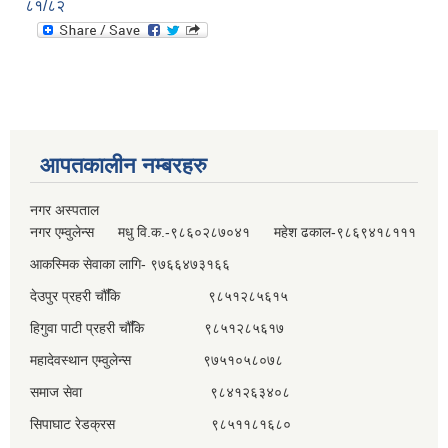
८१/८२
आपतकालीन नम्बरहरु
नगर अस्पताल
नगर एम्वुलेन्स मधु वि.क.-९८६०२८७०४१ महेश ढकाल-९८६९४१८१११
आकस्मिक सेवाका लागि- ९७६६४७३१६६
देउपुर प्रहरी चौँकि ९८५१२८५६१५
हिगुवा पाटी प्रहरी चौँकि ९८५१२८५६१७
महादेवस्थान एम्वुलेन्स ९७५१०५८०७८
समाज सेवा ९८४१२६३४०८
सिपाघाट रेडक्रस ९८५११८१६८०