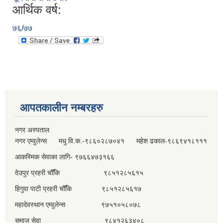
आर्थिक वर्ष:
७६/७७
आपतकालीन नम्बरहरु
नगर अस्पताल
नगर एम्वुलेन्स मधु वि.क.-९८६०२८७०४१ महेश ढकाल-९८६९४१८१११
आकस्मिक सेवाका लागि- ९७६६४७३१६६
देउपुर प्रहरी चौँकि ९८५१२८५६१५
हिगुवा पाटी प्रहरी चौँकि ९८५१२८५६१७
महादेवस्थान एम्वुलेन्स ९७५१०५८०७८
समाज सेवा ९८४१२६३४०८