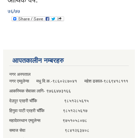
७६/७७
आपतकालीन नम्बरहरु
नगर अस्पताल
नगर एम्वुलेन्स मधु वि.क.-९८६०२८७०४१ महेश ढकाल-९८६९४१८१११
आकस्मिक सेवाका लागि- ९७६६४७३१६६
देउपुर प्रहरी चौँकि ९८५१२८५६१५
हिगुवा पाटी प्रहरी चौँकि ९८५१२८५६१७
महादेवस्थान एम्वुलेन्स ९७५१०५८०७८
समाज सेवा ९८४१२६३४०८