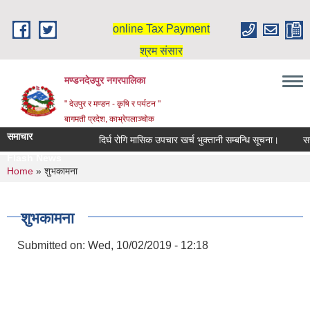
Skip to main content
online Tax Payment
श्रम संसार
मण्डनदेउपुर नगरपालिका
" देउपुर र मण्डन - कृषि र पर्यटन "
बागमती प्रदेश, काभ्रेपलाञ्चोक
समाचार
दिर्घ रोगि मासिक उपचार खर्च भुक्तानी सम्बन्धि सूचना।
सरु
Flash News
You are here
Home
» शुभकामना
शुभकामना
Submitted on:
Wed, 10/02/2019 - 12:18