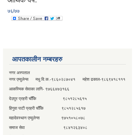
७६/७७
आपतकालीन नम्बरहरु
नगर अस्पताल
नगर एम्वुलेन्स मधु वि.क.-९८६०२८७०४१ महेश ढकाल-९८६९४१८१११
आकस्मिक सेवाका लागि- ९७६६४७३१६६
देउपुर प्रहरी चौँकि ९८५१२८५६१५
हिगुवा पाटी प्रहरी चौँकि ९८५१२८५६१७
महादेवस्थान एम्वुलेन्स ९७५१०५८०७८
समाज सेवा ९८४१२६३४०८