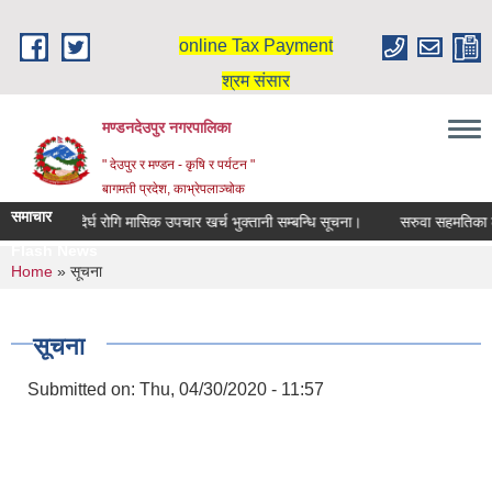
Skip to main content
online Tax Payment
श्रम संसार
मण्डनदेउपुर नगरपालिका
" देउपुर र मण्डन - कृषि र पर्यटन "
बागमती प्रदेश, काभ्रेपलाञ्चोक
समाचार
दिर्घ रोगि मासिक उपचार खर्च भुक्तानी सम्बन्धि सूचना।
सरुवा सहमतिका ला
Flash News
You are here
Home
» सूचना
सूचना
Submitted on:
Thu, 04/30/2020 - 11:57