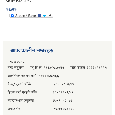
७६/७७
आपतकालीन नम्बरहरु
नगर अस्पताल
नगर एम्वुलेन्स मधु वि.क.-९८६०२८७०४१ महेश ढकाल-९८६९४१८१११
आकस्मिक सेवाका लागि- ९७६६४७३१६६
देउपुर प्रहरी चौँकि ९८५१२८५६१५
हिगुवा पाटी प्रहरी चौँकि ९८५१२८५६१७
महादेवस्थान एम्वुलेन्स ९७५१०५८०७८
समाज सेवा ९८४१२६३४०८