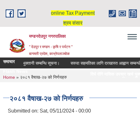
Skip to main content
online Tax Payment
श्रम संसार
मण्डनदेउपुर नगरपालिका
" देउपुर र मण्डन - कृषि र पर्यटन "
बागमती प्रदेश, काभ्रेपलाञ्चोक
समाचार
क उपचार खर्च भुक्तानी सम्बन्धि सूचना।
सरुवा सहमतिका लागि दरखास्त आह्वान सम्बन्धी
Flash News
दिर्घ रोगि मासिक उपचार खर्च भुक्तान
You are here
Home
» २०८१ वैषाख-२७ को निर्णयहरु
स्नातक तहमा छात्रवृत्तिका लागि दरख
२०८१ वैषाख-२७ को निर्णयहरु
Submitted on:
Sat, 05/11/2024 - 00:00