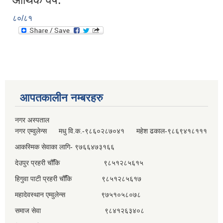
८०/८१
आपतकालीन नम्बरहरु
नगर अस्पताल
नगर एम्वुलेन्स मधु वि.क.-९८६०२८७०४१ महेश ढकाल-९८६९४१८१११
आकस्मिक सेवाका लागि- ९७६६४७३१६६
देउपुर प्रहरी चौँकि ९८५१२८५६१५
हिगुवा पाटी प्रहरी चौँकि ९८५१२८५६१७
महादेवस्थान एम्वुलेन्स ९७५१०५८०७८
समाज सेवा ९८४१२६३४०८