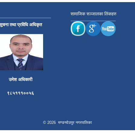
सामाजिक सञ्जालका लिंकहरु
सूचना तथा प्रविधि अधिकृत
उमेश अधिकारी
९८५१११००५६
© 2026 मण्डनदेउपुर नगरपालिका