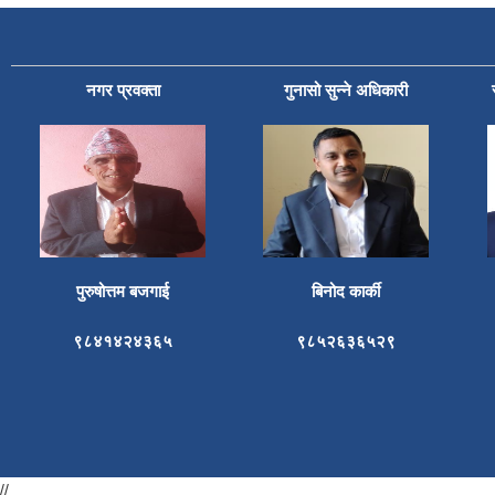
नगर प्रवक्ता
गुनासो सुन्ने अधिकारी
पुरुषोत्तम बजगाई
बिनोद कार्की
९८४१४२४३६५
९८५२६३६५२९
//