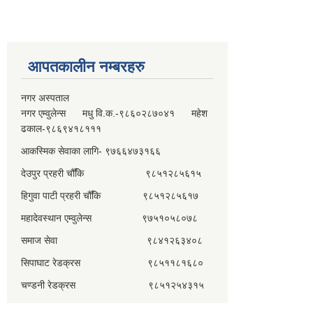
आपतकालीन नम्बरहरु
नगर अस्पताल
नगर एम्वुलेन्स मधु वि.क.-९८६०२८७०४१ महेश
ढकाल-९८६९४१८१११
आकस्मिक सेवाका लागि- ९७६६४७३१६६
देउपुर प्रहरी चौँकि ९८५१२८५६१५
हिगुवा पाटी प्रहरी चौँकि ९८५१२८५६१७
महादेवस्थान एम्वुलेन्स ९७५१०५८०७८
समाज सेवा ९८४१२६३४०८
सिपाघाट रेडक्रस ९८५११८१६८०
चण्डनी रेडक्रस ९८५१२५४३१५