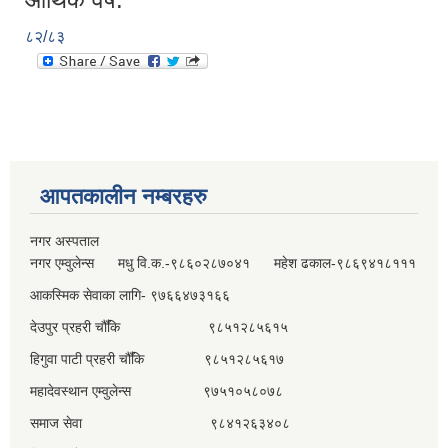
८२/८३
आपतकालीन नम्बरहरु
नगर अस्पताल
नगर एम्वुलेन्स मधु वि.क.-९८६०२८७०४१ महेश ढकाल-९८६९४१८१११
आकस्मिक सेवाका लागि- ९७६६४७३१६६
देउपुर प्रहरी चौँकि ९८५१२८५६१५
हिगुवा पाटी प्रहरी चौँकि ९८५१२८५६१७
महादेवस्थान एम्वुलेन्स ९७५१०५८०७८
समाज सेवा ९८४१२६३४०८