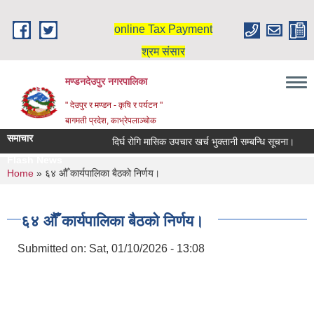
Skip to main content
online Tax Payment
श्रम संसार
मण्डनदेउपुर नगरपालिका
" देउपुर र मण्डन - कृषि र पर्यटन "
बागमती प्रदेश, काभ्रेपलाञ्चोक
समाचार
दिर्घ रोगि मासिक उपचार खर्च भुक्तानी सम्बन्धि सूचना।
Flash News
You are here
Home
» ६४ औँ कार्यपालिका बैठको निर्णय।
६४ औँ कार्यपालिका बैठको निर्णय।
Submitted on:
Sat, 01/10/2026 - 13:08