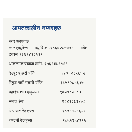
आपतकालीन नम्बरहरु
नगर अस्पताल
नगर एम्वुलेन्स मधु वि.क.-९८६०२८७०४१ महेश
ढकाल-९८६९४१८१११
आकस्मिक सेवाका लागि- ९७६६४७३१६६
देउपुर प्रहरी चौँकि ९८५१२८५६१५
हिगुवा पाटी प्रहरी चौँकि ९८५१२८५६१७
महादेवस्थान एम्वुलेन्स ९७५१०५८०७८
समाज सेवा ९८४१२६३४०८
सिपाघाट रेडक्रस ९८५११८१६८०
चण्डनी रेडक्रस ९८५१२५४३१५