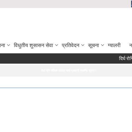
जना
विधुतीय शुसासन सेवा
प्रतिवेदन
सूचना
ग्यालरी
न
दिर्घ रोगि
दिर्घ रोगि मासिक उपचार खर्च भुक्तानी सम्बन्धि सूचना।
सरुवा सहमतिका लागि दरखास्त