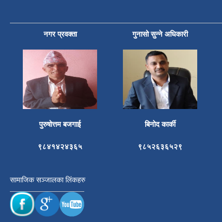
नगर प्रवक्ता
गुनासो सुन्ने अधिकारी
पुरुषोत्तम बजगाई
बिनोद कार्की
९८४१४२४३६५
९८५२६३६५२९
सामाजिक सञ्जालका लिंकहरु