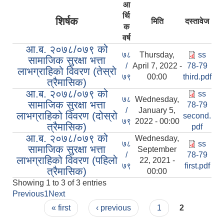
आ
र्थि
शिर्षक
मिति
दस्तावेज
क
वर्ष
आ.ब. २०७८/०७९ को
७८
Thursday,
ss
सामाजिक सुरक्षा भत्ता
/
April 7, 2022 -
78-79
लाभग्राहिको विवरण (तेस्रो
७९
00:00
third.pdf
त्रैमासिक)
आ.ब. २०७८/०७९ को
ss
७८
Wednesday,
सामाजिक सुरक्षा भत्ता
78-79
/
January 5,
लाभग्राहिको विवरण (दोस्रो
second.
७९
2022 - 00:00
त्रैमासिक)
pdf
आ.ब. २०७८/०७९ को
Wednesday,
७८
ss
सामाजिक सुरक्षा भत्ता
September
/
78-79
लाभग्राहिको विवरण (पहिलो
22, 2021 -
७९
first.pdf
त्रैमासिक)
00:00
Showing 1 to 3 of 3 entries
Previous
1
Next
Pages
« first
‹ previous
1
2