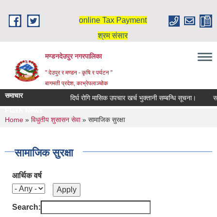
Skip to main content
online Tax Payment
श्रम संसार
मण्डनदेउपुर नगरपालिका
" देउपुर र मण्डन - कृषि र पर्यटन "
बागमती प्रदेश, काभ्रेपलाञ्चोक
समाचार
दिर्घ रोगि मासिक उपचार खर्च भुक्तानी सम्बन्धि सूचना।
सर
Flash News
You are here
Home
»
विधुतीय शुसासन सेवा
» सामाजिक सुरक्षा
सामाजिक सुरक्षा
आर्थिक वर्ष
Search: