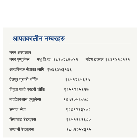
आपतकालीन नम्बरहरु
नगर अस्पताल
नगर एम्वुलेन्स मधु वि.क.-९८६०२८७०४१ महेश ढकाल-९८६९४१८१११
आकस्मिक सेवाका लागि- ९७६६४७३१६६
देउपुर प्रहरी चौँकि ९८५१२८५६१५
हिगुवा पाटी प्रहरी चौँकि ९८५१२८५६१७
महादेवस्थान एम्वुलेन्स ९७५१०५८०७८
समाज सेवा ९८४१२६३४०८
सिपाघाट रेडक्रस ९८५११८१६८०
चण्डनी रेडक्रस ९८५१२५४३१५