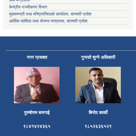
अर्थ मन्त्रालय
केन्द्रीय पञ्जीकरण विभाग
मुख्यमन्त्री तथा मन्त्रिपरिषदको कार्यालय, बागमती प्रदेश
आर्थिक माामिला तथा योजना मन्त्रालय, बागमती प्रदेश
नगर प्रवक्ता
गुनासो सुन्ने अधिकारी
पुरुषोत्तम बजगाई
बिनोद कार्की
९८४१४२४३६५
९८५२६३६५२९