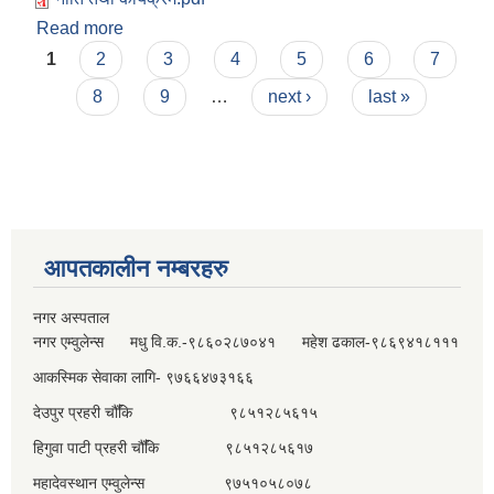
Read more
about नीति तथा कार्यक्रम र बजेट २०८३/०८४
Pages
1
2
3
4
5
6
7
8
9
…
next ›
last »
आपतकालीन नम्बरहरु
नगर अस्पताल
नगर एम्वुलेन्स मधु वि.क.-९८६०२८७०४१ महेश ढकाल-९८६९४१८१११
आकस्मिक सेवाका लागि- ९७६६४७३१६६
देउपुर प्रहरी चौँकि ९८५१२८५६१५
हिगुवा पाटी प्रहरी चौँकि ९८५१२८५६१७
महादेवस्थान एम्वुलेन्स ९७५१०५८०७८