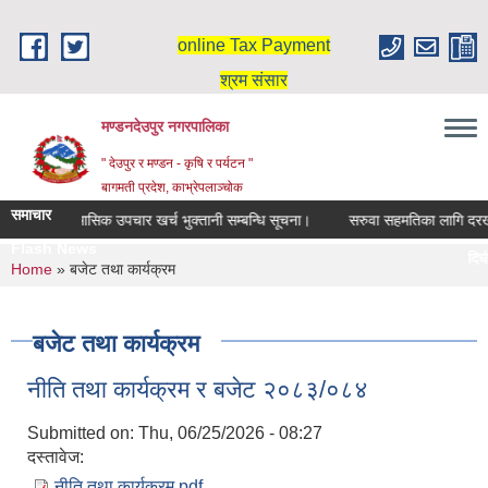
Skip to main content
online Tax Payment
श्रम संसार
मण्डनदेउपुर नगरपालिका
" देउपुर र मण्डन - कृषि र पर्यटन "
बागमती प्रदेश, काभ्रेपलाञ्चोक
समाचार
दिर्घ रोगि मासिक उपचार खर्च भुक्तानी सम्बन्धि सूचना।
सरुवा सहमतिका लागि दरखास
Flash News
दिर्घ 
You are here
Home
» बजेट तथा कार्यक्रम
स्नातक
बजेट तथा कार्यक्रम
नीति तथा कार्यक्रम र बजेट २०८३/०८४
Submitted on:
Thu, 06/25/2026 - 08:27
दस्तावेज:
नीति तथा कार्यक्रम.pdf