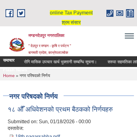
Skip to main content
online Tax Payment
श्रम संसार
मण्डनदेउपुर नगरपालिका
" देउपुर र मण्डन - कृषि र पर्यटन "
बागमती प्रदेश, काभ्रेपलाञ्चोक
समाचार
दिर्घ रोगि मासिक उपचार खर्च भुक्तानी सम्बन्धि सूचना।
सरुवा सहमतिका लागि
Flash News
You are here
Home
» नगर परिषदको निर्णय
नगर परिषदको निर्णय
१८ औँ अधिवेशनको प्रथम बैठकको निर्णयहरु
Submitted on:
Sun, 01/18/2026 - 00:00
दस्तावेज:
18th nagarsabha.pdf