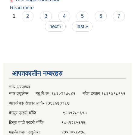
Read more
about १८ औँ अधिवेशनको प्रथम बैठकको निर्णयहरु
Pages
1
2
3
4
5
6
7
next ›
last »
आपतकालीन नम्बरहरु
नगर अस्पताल
नगर एम्वुलेन्स मधु वि.क.-९८६०२८७०४१ महेश ढकाल-९८६९४१८१११
आकस्मिक सेवाका लागि- ९७६६४७३१६६
देउपुर प्रहरी चौँकि ९८५१२८५६१५
हिगुवा पाटी प्रहरी चौँकि ९८५१२८५६१७
महादेवस्थान एम्वुलेन्स ९७५१०५८०७८