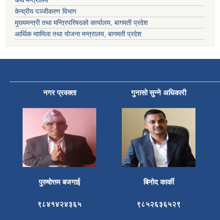
अर्थ मन्त्रालय
केन्द्रीय पञ्जीकरण विभाग
मुख्यमन्त्री तथा मन्त्रिपरिषदको कार्यालय, बागमती प्रदेश
आर्थिक माामिला तथा योजना मन्त्रालय, बागमती प्रदेश
नगर प्रवक्ता
गुनासो सुन्ने अधिकारी
पुरुषोत्तम बजगाई
बिनोद कार्की
९८४१४२४३६५
९८५२६३६५२९