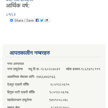
आर्थिक वर्ष:
८१/८२
आपतकालीन नम्बरहरु
नगर अस्पताल
नगर एम्वुलेन्स मधु वि.क.-९८६०२८७०४१ महेश ढकाल-९८६९४१८१११
आकस्मिक सेवाका लागि- ९७६६४७३१६६
देउपुर प्रहरी चौँकि ९८५१२८५६१५
हिगुवा पाटी प्रहरी चौँकि ९८५१२८५६१७
महादेवस्थान एम्वुलेन्स ९७५१०५८०७८
समाज सेवा ९८४१२६३४०८