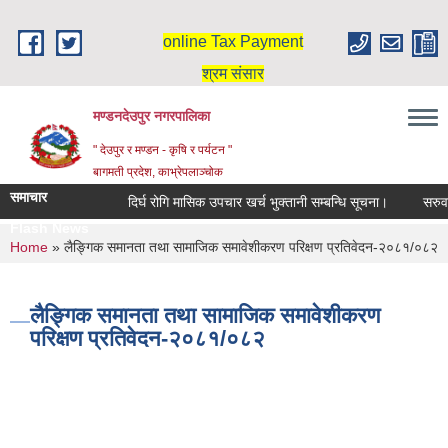
Skip to main content
online Tax Payment
श्रम संसार
मण्डनदेउपुर नगरपालिका
" देउपुर र मण्डन - कृषि र पर्यटन "
बागमती प्रदेश, काभ्रेपलाञ्चोक
समाचार
दिर्घ रोगि मासिक उपचार खर्च भुक्तानी सम्बन्धि सूचना।
सरुवा 
Flash News
You are here
Home
» लैङ्गिक समानता तथा सामाजिक समावेशीकरण परिक्षण प्रतिवेदन-२०८१/०८२
लैङ्गिक समानता तथा सामाजिक समावेशीकरण
परिक्षण प्रतिवेदन-२०८१/०८२