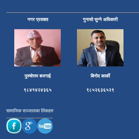
नगर प्रवक्ता
गुनासो सुन्ने अधिकारी
पुरुषोत्तम बजगाई
बिनोद कार्की
९८४१४२४३६५
९८५२६३६५२९
सामाजिक सञ्जालका लिंकहरु