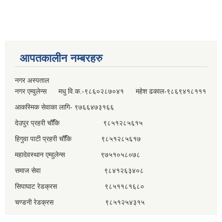
आपतकालीन नम्बरहरु
नगर अस्पताल
नगर एम्वुलेन्स मधु वि.क.-९८६०२८७०४१ महेश ढकाल-९८६९४१८१११
आकस्मिक सेवाका लागि- ९७६६४७३१६६
देउपुर प्रहरी चौँकि ९८५१२८५६१५
हिगुवा पाटी प्रहरी चौँकि ९८५१२८५६१७
महादेवस्थान एम्वुलेन्स ९७५१०५८०७८
समाज सेवा ९८४१२६३४०८
सिपाघाट रेडक्रस ९८५११८१६८०
चण्डनी रेडक्रस ९८५१२५४३१५