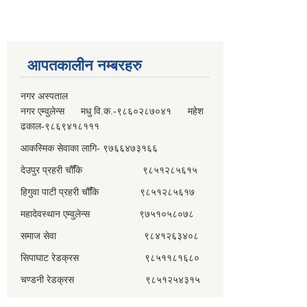
आपतकालीन नम्बरहरु
नगर अस्पताल
नगर एम्वुलेन्स मधु वि.क.-९८६०२८७०४१ महेश
ढकाल-९८६९४१८१११
आकस्मिक सेवाका लागि- ९७६६४७३१६६
देउपुर प्रहरी चौँकि ९८५१२८५६१५
हिगुवा पाटी प्रहरी चौँकि ९८५१२८५६१७
महादेवस्थान एम्वुलेन्स ९७५१०५८०७८
समाज सेवा ९८४१२६३४०८
सिपाघाट रेडक्रस ९८५११८१६८०
चण्डनी रेडक्रस ९८५१२५४३१५