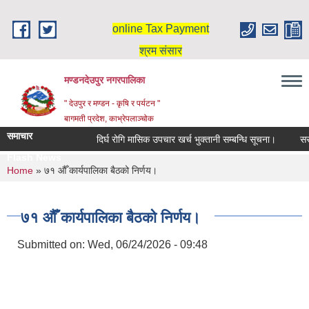
Skip to main content
online Tax Payment
श्रम संसार
मण्डनदेउपुर नगरपालिका
" देउपुर र मण्डन - कृषि र पर्यटन "
बागमती प्रदेश, काभ्रेपलाञ्चोक
समाचार
दिर्घ रोगि मासिक उपचार खर्च भुक्तानी सम्बन्धि सूचना।
सरु
Flash News
You are here
Home
» ७१ औँ कार्यपालिका बैठको निर्णय।
७१ औँ कार्यपालिका बैठको निर्णय।
Submitted on:
Wed, 06/24/2026 - 09:48