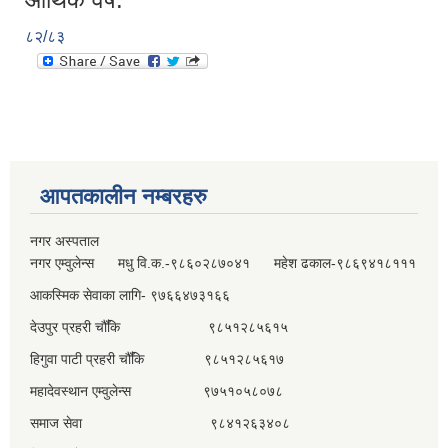
८२/८३
आपतकालीन नम्बरहरु
नगर अस्पताल
नगर एम्वुलेन्स मधु वि.क.-९८६०२८७०४१ महेश ढकाल-९८६९४१८१११
आकस्मिक सेवाका लागि- ९७६६४७३१६६
देउपुर प्रहरी चौँकि ९८५१२८५६१५
हिगुवा पाटी प्रहरी चौँकि ९८५१२८५६१७
महादेवस्थान एम्वुलेन्स ९७५१०५८०७८
समाज सेवा ९८४१२६३४०८