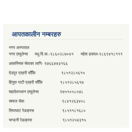
आपतकालीन नम्बरहरु
नगर अस्पताल
नगर एम्वुलेन्स मधु वि.क.-९८६०२८७०४१ महेश ढकाल-९८६९४१८१११
आकस्मिक सेवाका लागि- ९७६६४७३१६६
देउपुर प्रहरी चौँकि ९८५१२८५६१५
हिगुवा पाटी प्रहरी चौँकि ९८५१२८५६१७
महादेवस्थान एम्वुलेन्स ९७५१०५८०७८
समाज सेवा ९८४१२६३४०८
सिपाघाट रेडक्रस ९८५११८१६८०
चण्डनी रेडक्रस ९८५१२५४३१५