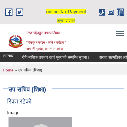
Skip to main content
online Tax Payment
श्रम संसार
मण्डनदेउपुर नगरपालिका
" देउपुर र मण्डन - कृषि र पर्यटन "
बागमती प्रदेश, काभ्रेपलाञ्चोक
समाचार
दिर्घ रोगि मासिक उपचार खर्च भुक्तानी सम्बन्धि सूचना।
सरुवा सहमतिका लागि 
Flash News
You are here
Home
» उप सचिव (शिक्षा)
उप सचिव (शिक्षा)
रिक्त रहेको
Image: