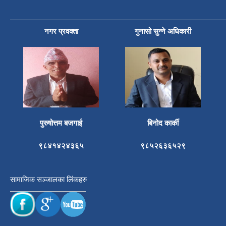
नगर प्रवक्ता
गुनासो सुन्ने अधिकारी
पुरुषोत्तम बजगाई
बिनोद कार्की
९८४१४२४३६५
९८५२६३६५२९
सामाजिक सञ्जालका लिंकहरु